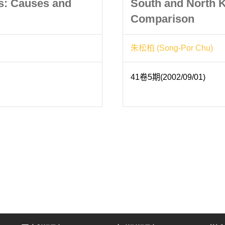
is: Causes and
South and North K
Comparison
朱松柏 (Song-Por Chu)
41卷5期(2002/09/01)