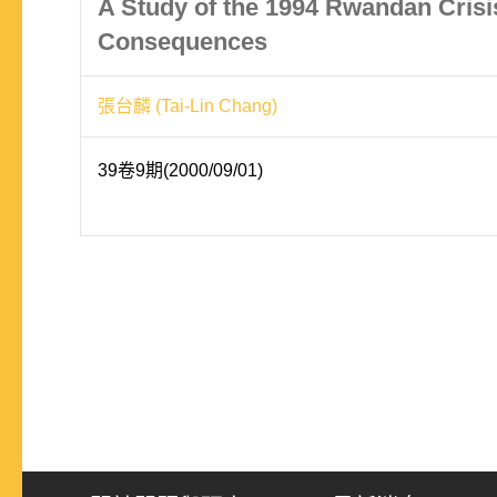
A Study of the 1994 Rwandan Cris
Consequences
張台麟 (Tai-Lin Chang)
39卷9期(2000/09/01)