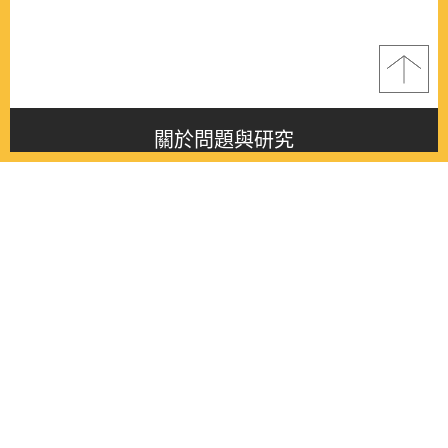
關於問題與研究
About this journal
最新消息
Latest issue
最新期刊
Latest issue
各期期刊
All issues
徵稿啟事
Contribution