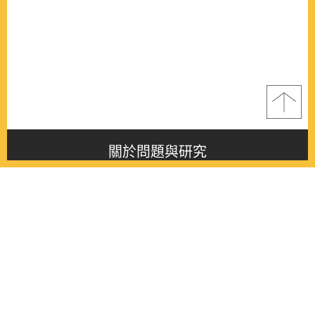
關於問題與研究
About this journal
最新消息
Latest issue
最新期刊
Latest issue
各期期刊
All issues