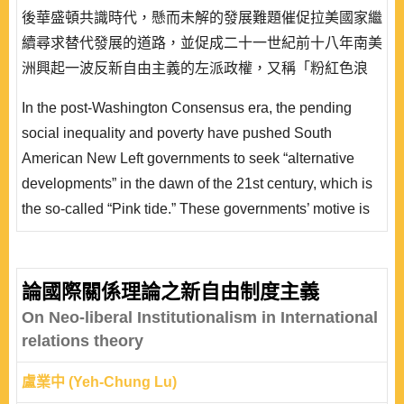
後華盛頓共識時代，懸而未解的發展難題催促拉美國家繼
續尋求替代發展的道路，並促成二十一世紀前十八年南美
洲興起一波反新自由主義的左派政權，又稱「粉紅色浪
潮」。這波趨勢的共同性在於:都試圖解決獨尊市場經濟
In the post-Washington Consensus era, the pending
遺留的社會不公與貧窮問題，並尋求一個兼顧經濟成長與
social inequality and poverty have pushed South
更合理社會分配的替代發展方案。 事實上，拉美替代發
American New Left governments to seek “alternative
展方案經常是「價值理性」取向的，政治領袖又深..
developments” in the dawn of the 21st century, which is
the so-called “Pink tide.” These governments’ motive is
to seek an alternative development plan to address the
social injustice and poverty left by market economy
under the neoliberal model. In fact, the common feature
論國際關係理論之新自由制度主義
of this alternative development trend is characterized by
On Neo-liberal Institutionalism in International
a strong..
relations theory
盧業中 (Yeh-Chung Lu)