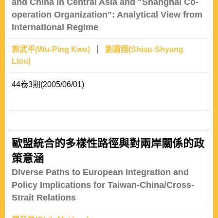
and China in Central Asia and "Shanghai Co-
operation Organization": Analytical View from
International Regime
郭武平(Wu-Ping Kwo)
劉蕭翔(Shiau-Shyang
Liou)
44卷3期(2005/06/01)
歐盟統合的多樣性路徑與對兩岸關係的政
策意涵
Diverse Paths to European Integration and
Policy Implications for Taiwan-China/Cross-
Strait Relations