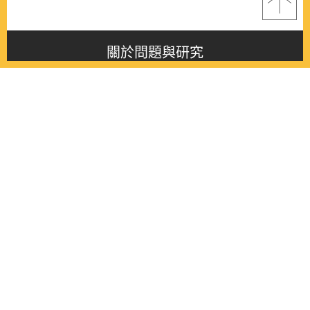
關於問題與研究
About this journal
最新消息
Latest issue
最新期刊
Latest issue
各期期刊
All issues
徵稿啟事
Contribution
聯絡我們
Contact