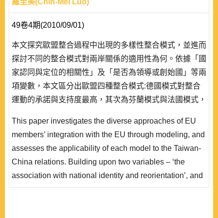
羅至美(Chih-Mei Luo)
49卷4期(2010/09/01)
本文探究歐盟整合過程中出現的多樣性整合模式，並進而
探討不同的整合模式對兩岸關係的適用性為何。依據「國
家認同與定位的相關性」及「是否為領導或創始國」等兩
項變數，本文區分出歐盟四種整合模式:德國模式對整合
運動的承諾與支持度最高，其次為芬蘭模式與法國模式，
英國模式則為最低。基於台灣與中國大陸政府對台灣主權
This paper investigates the diverse approaches of EU
存在爭議的現實，持願景路線的德國或法國模式均無法適
members’ integration with the EU through modeling, and
用於兩岸關係的整合模式，兩岸整合前景最好的情況為芬
assesses the applicability of each model to the Taiwan-
蘭模式，最不理想為英國模式。模型化的結果因而可以解
China relations. Building upon two variables – ‘the
釋為何兩岸日..
association with national identity and reorientation’, and
‘being the leading or founding member’ – four EU
members’ integrative models stand out. The German
model is proven to be the most integrationist, followed by