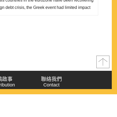
sis countries in the eurozone have been recovering
n debt crisis, the Greek event had limited impact
mies this time. What this referendum event has
ional interests. It not only resulted in stricter..
稿啟事
聯絡我們
ribution
Contact