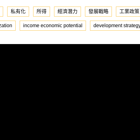
私有化
所得
經濟潛力
發展戰略
工業政策
zation
income economic potential
development strateg