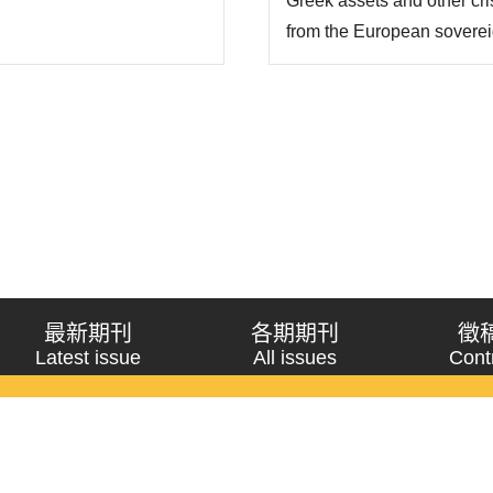
Greek assets and other cri
from the European sovereig
on the world and EU econo
affected most was its own nat
最新期刊
各期期刊
徵
Latest issue
All issues
Cont
《問題與研究》季刊 Wenti Yu Yanjiu
Copyright © 2021 Wenti Yu Yanjiu. All Rights Reserved.
獲「國科會人文社會科學研究中心」補助