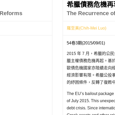
希臘債務危機再
 Reforms
The Recurrence of
羅至美(Chih-Mei Luo)
54卷3期(2015/09/01)
2015 年 7 月，希臘
臘主權債務危機再起。基於
歐債危機國家亦陸續走向
經濟影響有限。希臘公投
的紓困條件，反轉了復甦
任。從希臘是歐債危機國家
The EU’s bailout package 
援、五年來卻仍未有效控制
of July 2015. This unexpe
debt crisis. Since internat