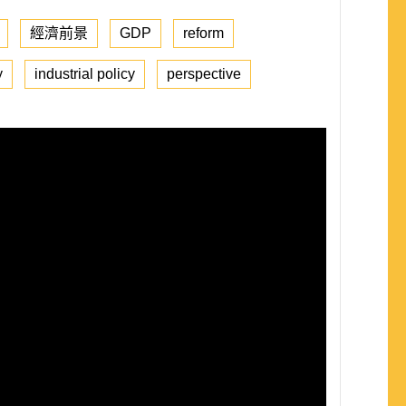
經濟前景
GDP
reform
y
industrial policy
perspective