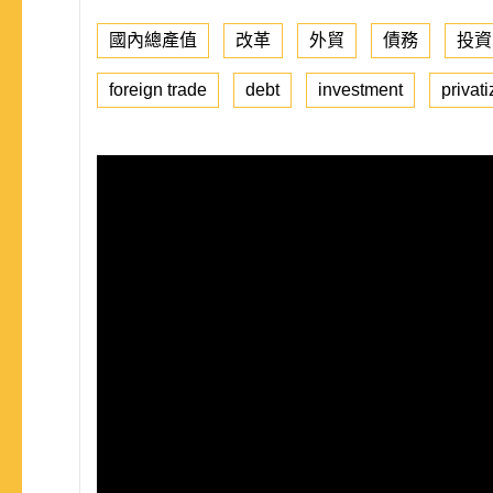
國內總產值
改革
外貿
債務
投資
foreign trade
debt
investment
privati