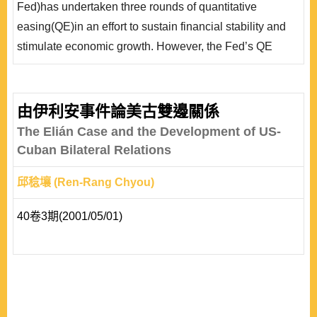
Fed)has undertaken three rounds of quantitative
easing(QE)in an effort to sustain financial stability and
stimulate economic growth. However, the Fed’s QE
policy inevitably resulted in dollar depreciation, which
means a huge capital loss for foreign official institutions (
FOIs ) since FOIs hold more than half of the outstanding
由伊利安事件論美古雙邊關係
stock of U.S. Treasury securities as official reserve
The Elián Case and the Development of US-
holdings. Existing International ..
Cuban Bilateral Relations
邱稔壤 (Ren-Rang Chyou)
40卷3期(2001/05/01)