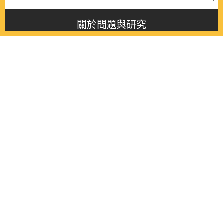
關於問題與研究
About this journal
最新消息
Latest issue
最新期刊
Latest issue
各期期刊
All issues
徵稿啟事
Contribution
聯絡我們
Contact
《問題與研究》季刊 Wenti Yu Yanjiu