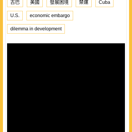
古巴
美國
發展困境
禁運
Cuba
U.S.
economic embargo
dilemma in development