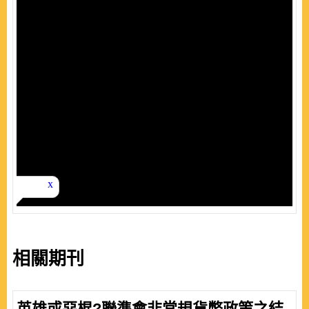
相關期刊
英雄或惡棍?聯準會非常規貨幣政策之結