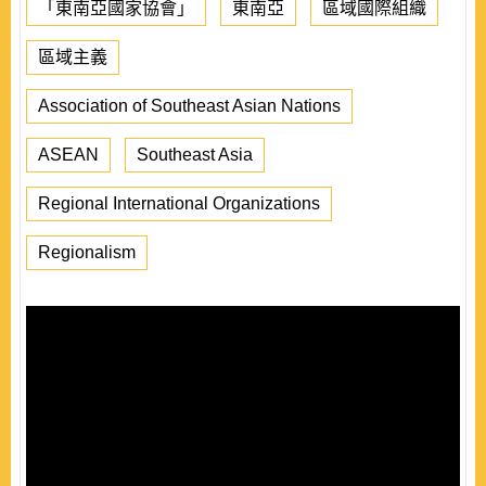
「東南亞國家協會」
東南亞
區域國際組織
區域主義
Association of Southeast Asian Nations
ASEAN
Southeast Asia
Regional International Organizations
Regionalism