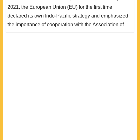
級為戰略夥伴關係。本文主張歐盟透過與東協國家洽簽經
2021, the European Union (EU) for the first time
濟協定以增強其「印太戰略」的效力，而雙邊升級的關係
declared its own Indo-Pacific strategy and emphasized
不但強化東協..
the importance of cooperation with the Association of
Southeast Asian Nations (ASEAN). In fact, global
systemic factors such as the shift of economic power to
Asia and the intense geopolitical rivalry in the region
have galvanized the evolution of the Third
Interregionalism between the EU and ASEAN. Other
than economic agreements, both b..