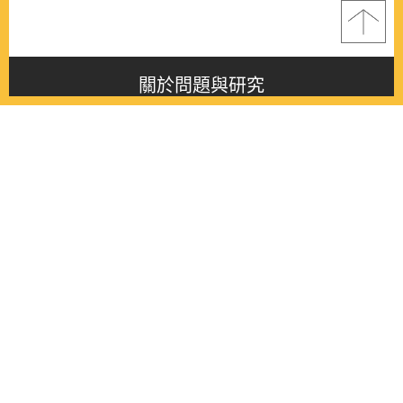
關於問題與研究
About this journal
最新消息
Latest issue
最新期刊
Latest issue
各期期刊
All issues
徵稿啟事
Contribution
聯絡我們
Contact