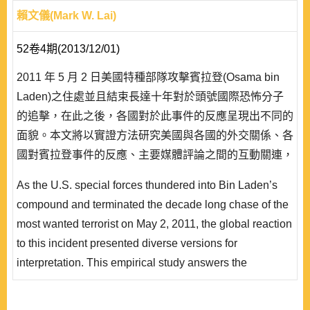
賴文儀(Mark W. Lai)
52卷4期(2013/12/01)
2011 年 5 月 2 日美國特種部隊攻擊賓拉登(Osama bin
Laden)之住處並且結束長達十年對於頭號國際恐怖分子
的追擊，在此之後，各國對於此事件的反應呈現出不同的
面貌。本文將以實證方法研究美國與各國的外交關係、各
國對賓拉登事件的反應、主要媒體評論之間的互動關連，
整理出支持與不支持美國的總表。本研究亦將思考:在採
As the U.S. special forces thundered into Bin Laden’s
取爭議性的方法達成其國家利益的同時，美國霸權是否可
compound and terminated the decade long chase of the
以在未來持盈保泰?本研究所採取的新聞分析方法，是否
most wanted terrorist on May 2, 2011, the global reaction
能夠提供外交政策研究更多的可能性? ..
to this incident presented diverse versions for
interpretation. This empirical study answers the
questions: can the U.S. identify those who support or
oppose its foreign policy by their reactions to the Bin