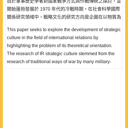
自於軍事歷史學者對國家戰爭方式與作戰傳統之探討，並
開始蓬勃發展於 1970 年代的冷戰時期。在社會科學國際
關係研究領域中，戰略文化的研究方向是企圖在以物質為
基礎的現實主義論述外，強調從文化意念與歷史途徑的角
This paper seeks to explore the development of strategic
度，探討國家行為者在國際環境中的戰略行為模式根源。
culture in the field of international relations by
目前，西方關於戰略文化研究的文獻相當多，但在這豐富
highlighting the problem of its theoretical orientation.
的文獻中迄今仍尚未產生一個共同而且被接受的戰略文化
The research of IR strategic culture stemmed from the
概念，..
research of traditional ways of war by many military-
historical scholars and started to emerge since the
1970s. The main research purpose of strategic culture is
trying to look at the ideational origin of state behavior in
the international environment by taking the perspective
of culture under the dominance of..