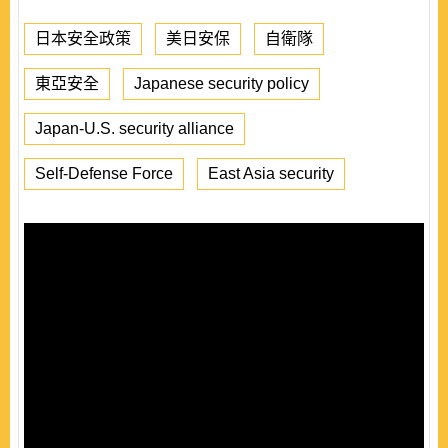
日本安全政策
美日安保
自衛隊
東亞安全
Japanese security policy
Japan-U.S. security alliance
Self-Defense Force
East Asia security