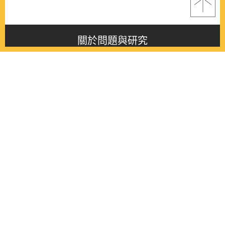
關於問題與研究
About this journal
最新消息
Latest issue
最新期刊
Latest issue
各期期刊
All issues
徵稿啟事
Contribution
聯絡我們
Contact