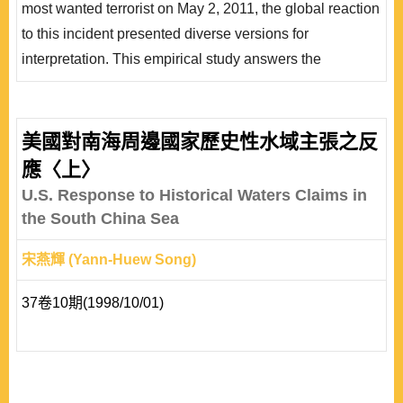
most wanted terrorist on May 2, 2011, the global reaction
能夠提供外交政策研究更多的可能性? ..
to this incident presented diverse versions for
interpretation. This empirical study answers the
questions: can the U.S. identify those who support or
oppose its foreign policy by their reactions to the Bin
Laden incident? By probing into the governmental
美國對南海周邊國家歷史性水域主張之反
archives and major media in selected countries, this
應〈上〉
research answers two more important questions: has ..
U.S. Response to Historical Waters Claims in
the South China Sea
宋燕輝 (Yann-Huew Song)
37卷10期(1998/10/01)