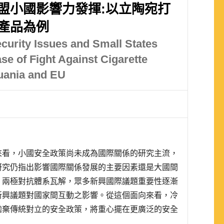
盟小國影響力發揮:以立陶宛打
產品為例
ecurity Issues and Small States
se of Fight Against Cigarette
uania and EU
來看，小國安全政策尚未成為國際關係的研究主流，
研究仍指出影響國際關係發展的主要因素還是大國間
、兩極對抗體系瓦解，眾多新興國際議題重要性逐漸
新興議題對國家間互動之影響。從這個面向來看，冷
拋棄傳統對立的安全政策，將重心擺在更廣泛的安全
多新興領域。關於此點觀察，透過對歐盟小國的案例