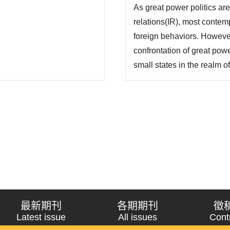
As great power politics are
分析，可更清楚說明此一趨
relations(IR), most contem
foreign behaviors. However,
confrontation of great powe
small states in the realm of
with the help of proper de
states’ external..
最新期刊
各期期刊
徵
Latest issue
All issues
Cont