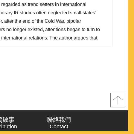
 regarded as trend setters in international
勢。由於歐盟制度設計使然，小國..
porary IR studies often neglected small states’
 after the end of the Cold War, bipolar
rs no longer existed, attentions began to turn to
 international relations. The author argues that,
sign of methodological approach, the extent of small
稿啟事
聯絡我們
ribution
Contact