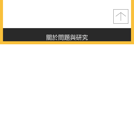
關於問題與研究
About this journal
最新消息
Latest issue
最新期刊
Latest issue
各期期刊
All issues
徵稿啟事
Contribution