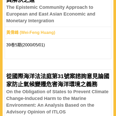
The Epistemic Community Approach to
European and East Asian Economic and
Monetary Intergration
黃偉峰 (Wei-Feng Huang)
39卷5期(2000/05/01)
從國際海洋法法庭第31號案諮詢意見論國
家防止氣候變遷危害海洋環境之義務
On the Obligation of States to Prevent Climate
Change-Induced Harm to the Marine
Environment: An Analysis Based on the
Advisory Opinion of ITLOS