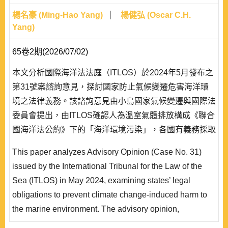
楊名豪 (Ming-Hao Yang)
楊健弘 (Oscar C.H.
Yang)
65卷2期(2026/07/02)
本文分析國際海洋法法庭（ITLOS）於2024年5月發布之
第31號案諮詢意見，探討國家防止氣候變遷危害海洋環
境之法律義務。該諮詢意見由小島國家氣候變遷與國際法
委員會提出，由ITLOS確認人為溫室氣體排放構成《聯合
國海洋法公約》下的「海洋環境污染」，各國有義務採取
必要措施防止、減少和控制此類污染。本文首先介紹該諮
This paper analyzes Advisory Opinion (Case No. 31)
詢意見背景及主要論點，分析ITLOS對於義務性質、海洋
issued by the International Tribunal for the Law of the
污染定義、具體措施等議題的解釋立場。研究發現，
Sea (ITLOS) in May 2024, examining states’ legal
ITLOS雖然將相關義務定性為「行為義務」而非「結果義
obligations to prevent climate change-induced harm to
務」，但同時也確立國家對於..
the marine environment. The advisory opinion,
requested by the Commission of Small Island States on