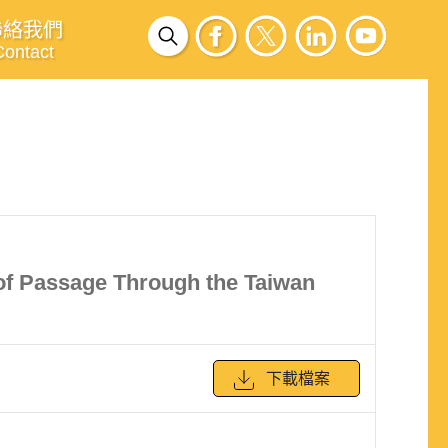
聯絡我們
Contact
t of Passage Through the Taiwan
下載檔案