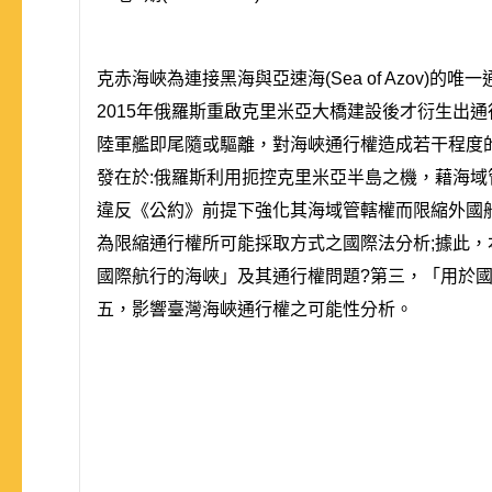
克赤海峽為連接黑海與亞速海(Sea of Azov
2015年俄羅斯重啟克里米亞大橋建設後才衍生出
陸軍艦即尾隨或驅離，對海峽通行權造成若干程度的
發在於:俄羅斯利用扼控克里米亞半島之機，藉海
違反《公約》前提下強化其海域管轄權而限縮外國
為限縮通行權所可能採取方式之國際法分析;據此，
國際航行的海峽」及其通行權問題?第三，「用於國
五，影響臺灣海峽通行權之可能性分析。