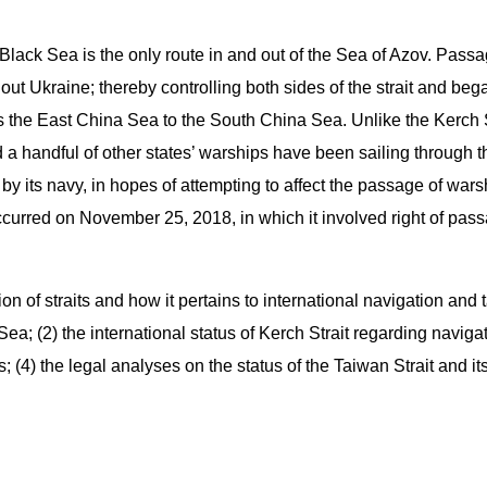
Black Sea is the only route in and out of the Sea of Azov. Passa
 Ukraine; thereby controlling both sides of the strait and began
ts the East China Sea to the South China Sea. Unlike the Kerch Str
 a handful of other states’ warships have been sailing through t
 its navy, in hopes of attempting to affect the passage of warsh
occurred on November 25, 2018, in which it involved right of pas
ion of straits and how it pertains to international navigation and
Sea; (2) the international status of Kerch Strait regarding naviga
s; (4) the legal analyses on the status of the Taiwan Strait and it