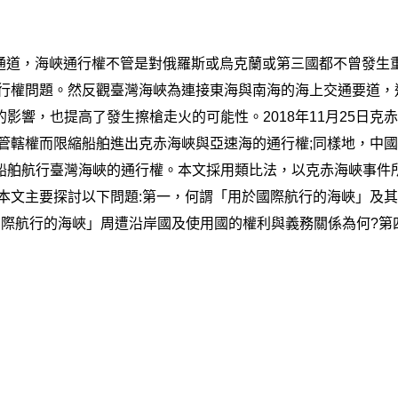
)的唯一通道，海峽通行權不管是對俄羅斯或烏克蘭或第三國都不曾發
通行權問題。然反觀臺灣海峽為連接東海與南海的海上交通要道
影響，也提高了發生擦槍走火的可能性。2018年11月25日
域管轄權而限縮船舶進出克赤海峽與亞速海的通行權;同樣地，中
船舶航行臺灣海峽的通行權。本文採用類比法，以克赤海峽事件
本文主要探討以下問題:第一，何謂「用於國際航行的海峽」及
際航行的海峽」周遭沿岸國及使用國的權利與義務關係為何?第