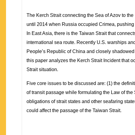
The Kerch Strait connecting the Sea of Azov to the 
until 2014 when Russia occupied Crimea, pushing out
In East Asia, there is the Taiwan Strait that connec
international sea route. Recently U.S. warships and
People’s Republic of China and closely shadowed by
this paper analyzes the Kerch Strait Incident that 
Strait situation.
Five core issues to be discussed are: (1) the definit
of transit passage while formulating the Law of the 
obligations of strait states and other seafaring state
could affect the passage of the Taiwan Strait.