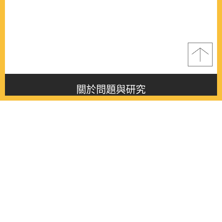
關於問題與研究
About this journal
最新消息
Latest issue
最新期刊
Latest issue
各期期刊
All issues
徵稿啟事