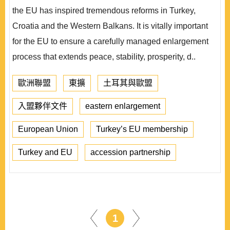
the EU has inspired tremendous reforms in Turkey,
Croatia and the Western Balkans. It is vitally important
for the EU to ensure a carefully managed enlargement
process that extends peace, stability, prosperity, d..
歐洲聯盟
東擴
土耳其與歐盟
入盟夥伴文件
eastern enlargement
European Union
Turkey’s EU membership
Turkey and EU
accession partnership
1