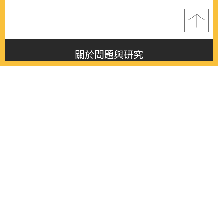
關於問題與研究
About this journal
最新消息
Latest issue
最新期刊
Latest issue
各期期刊
All issues
徵稿啟事
Contribution
聯絡我們