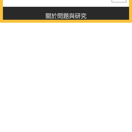
關於問題與研究
About this journal
最新消息
Latest issue
最新期刊
Latest issue
各期期刊
All issues
徵稿啟事
Contribution
聯絡我們
Contact
《問題與研究》季刊 Wenti Yu Yanjiu