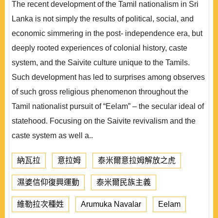
The recent development of the Tamil nationalism in Sri
Lanka is not simply the results of political, social, and
economic simmering in the post- independence era, but
deeply rooted experiences of colonial history, caste
system, and the Saivite culture unique to the Tamils.
Such development has led to surprises among observes
of such gross religious phenomenon throughout the
Tamil nationalist pursuit of “Eelam” – the secular ideal of
statehood. Focusing on the Saivite revivalism and the
caste system as well a..
納瓦拉
意拉姆
泰米爾意拉姆解放之虎
濕婆信仰復興運動
泰米爾民族主義
維勒拉次種姓
Arumuka Navalar
Eelam