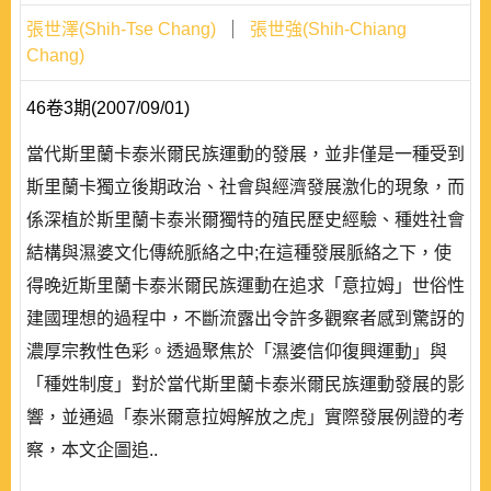
張世澤(Shih-Tse Chang)
張世強(Shih-Chiang
Chang)
46卷3期(2007/09/01)
當代斯里蘭卡泰米爾民族運動的發展，並非僅是一種受到
斯里蘭卡獨立後期政治、社會與經濟發展激化的現象，而
係深植於斯里蘭卡泰米爾獨特的殖民歷史經驗、種姓社會
結構與濕婆文化傳統脈絡之中;在這種發展脈絡之下，使
得晚近斯里蘭卡泰米爾民族運動在追求「意拉姆」世俗性
建國理想的過程中，不斷流露出令許多觀察者感到驚訝的
濃厚宗教性色彩。透過聚焦於「濕婆信仰復興運動」與
「種姓制度」對於當代斯里蘭卡泰米爾民族運動發展的影
響，並通過「泰米爾意拉姆解放之虎」實際發展例證的考
察，本文企圖追..