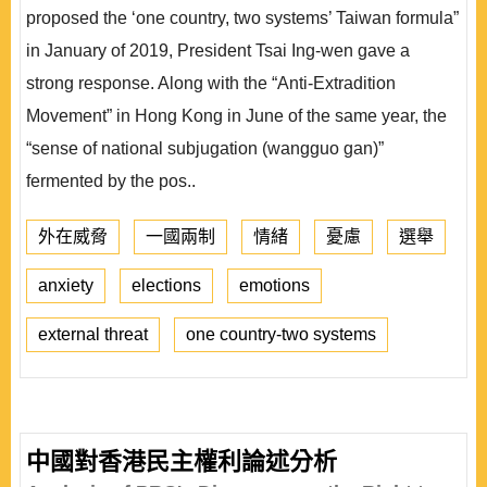
proposed the ‘one country, two systems’ Taiwan formula”
in January of 2019, President Tsai Ing-wen gave a
strong response. Along with the “Anti-Extradition
Movement” in Hong Kong in June of the same year, the
“sense of national subjugation (wangguo gan)”
fermented by the pos..
外在威脅
一國兩制
情緒
憂慮
選舉
anxiety
elections
emotions
external threat
one country-two systems
中國對香港民主權利論述分析