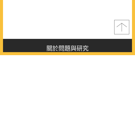
關於問題與研究
About this journal
最新消息
Latest issue
最新期刊
Latest issue
各期期刊
All issues
徵稿啟事
Contribution