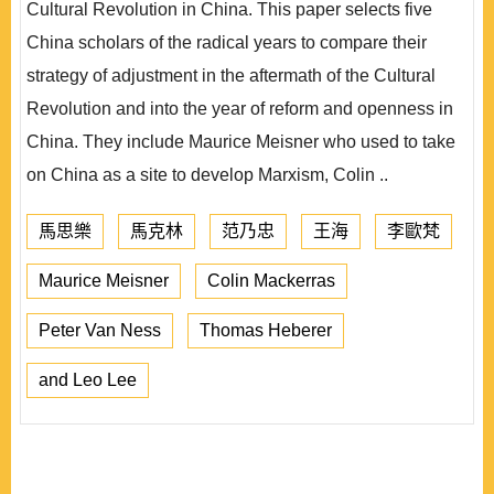
Cultural Revolution in China. This paper selects five
China scholars of the radical years to compare their
strategy of adjustment in the aftermath of the Cultural
Revolution and into the year of reform and openness in
China. They include Maurice Meisner who used to take
on China as a site to develop Marxism, Colin ..
馬思樂
馬克林
范乃忠
王海
李歐梵
Maurice Meisner
Colin Mackerras
Peter Van Ness
Thomas Heberer
and Leo Lee