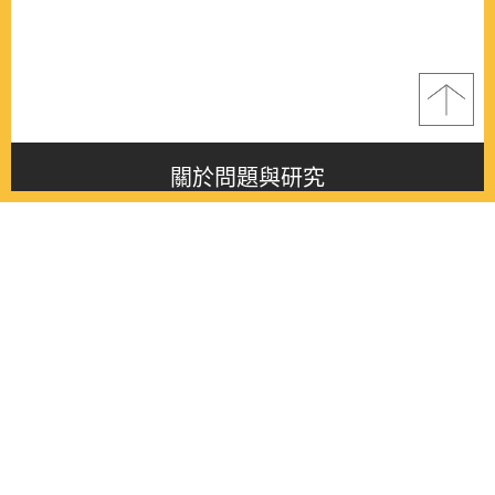
關於問題與研究
About this journal
最新消息
Latest issue
最新期刊
Latest issue
各期期刊
All issues
徵稿啟事
Contribution