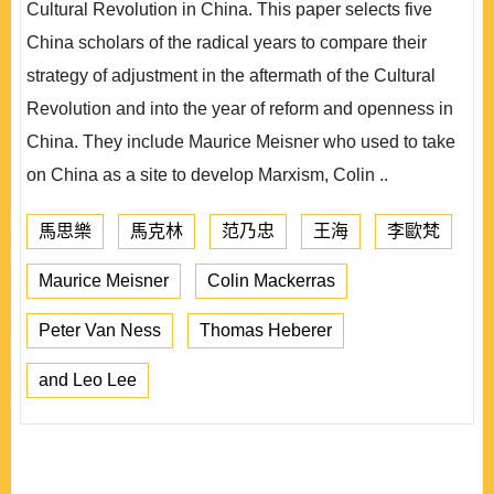
Cultural Revolution in China. This paper selects five
China scholars of the radical years to compare their
strategy of adjustment in the aftermath of the Cultural
Revolution and into the year of reform and openness in
China. They include Maurice Meisner who used to take
on China as a site to develop Marxism, Colin ..
馬思樂
馬克林
范乃忠
王海
李歐梵
Maurice Meisner
Colin Mackerras
Peter Van Ness
Thomas Heberer
and Leo Lee