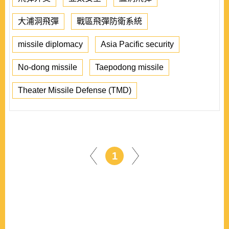
大浦洞飛彈
戰區飛彈防衛系統
missile diplomacy
Asia Pacific security
No-dong missile
Taepodong missile
Theater Missile Defense (TMD)
1