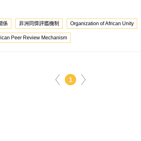
關係
非洲同儕評鑑機制
Organization of African Unity
rican Peer Review Mechanism
1