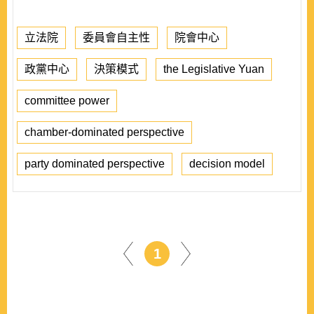
立法院
委員會自主性
院會中心
政黨中心
決策模式
the Legislative Yuan
committee power
chamber-dominated perspective
party dominated perspective
decision model
1