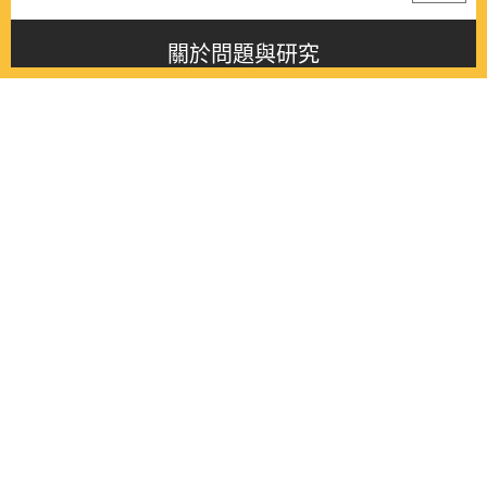
關於問題與研究
About this journal
最新消息
Latest issue
最新期刊
Latest issue
各期期刊
All issues
徵稿啟事
Contribution
聯絡我們
Contact
《問題與研究》季刊 Wenti Yu Yanjiu