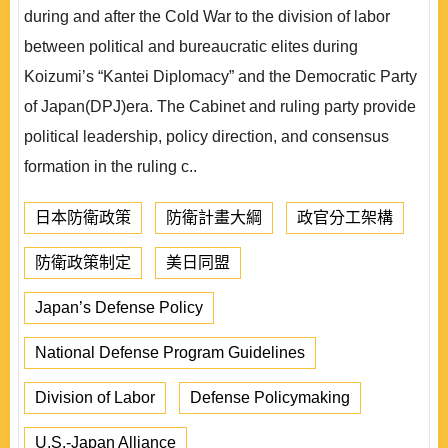
during and after the Cold War to the division of labor
between political and bureaucratic elites during
Koizumi’s “Kantei Diplomacy” and the Democratic Party
of Japan(DPJ)era. The Cabinet and ruling party provide
political leadership, policy direction, and consensus
formation in the ruling c..
日本防衛政策
防衛計畫大綱
政官分工架構
防衛政策制定
美日同盟
Japan’s Defense Policy
National Defense Program Guidelines
Division of Labor
Defense Policymaking
U.S.-Japan Alliance