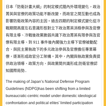
日本「防衛計畫大綱」的制定模式隨內外環境變化，政治
菁英與官僚的政策功能不斷改變，而政官之間互動也成為
影響防衛政策內容的主因。過去四期的制定模式變化從冷
戰期間高度左右意識形態對立下政治菁英消極參與及官僚
有限主導、冷戰後政黨脆弱共識下政治菁英有限參與及官
僚有限主導、到 911 事件後內閣強力主導下官僚被動配
合、與民主黨執政下的多元政治參與及官僚擔任專業幕
僚，逐漸形成政官分工架構。其中，內閣與執政黨負責提
供政治領導、政策方向、與政黨間共識形成;防衛官僚認
知國際局勢..
The making of Japan’s National Defense Program
Guidelines (NDPG)has been shifting from a limited
bureaucratic-centric model under domestic ideological
confrontation and political elites’ limited participation