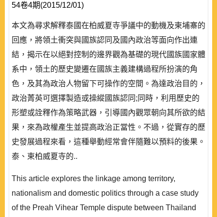
54卷4期(2015/12/01)
本文為尋求解釋泰國在柏威夏寺爭議中的動機及柬埔寨的
回應，將領土衝突與國族認同及國內政治等面向作出連
結，揭示在以絕對控制的邊界觀為基礎的現代國族國家體
系中，領土的歷史變遷在國族主義建構過程所扮演的角
色，及其為政治人物留下可操作的空間。為達政治目的，
政治菁英可選擇製造或操縱國族認同;同時，利用歷史的
形塑或詮釋作為策略武器，引導國內觀眾朝向其所欲的結
果，來為政權產生並提高政治正當性。不過，從實存的歷
史發展過程來看，這種舉動經常會伴隨難以預料的後果。
泰、柬柏威夏寺的..
This article explores the linkage among territory,
nationalism and domestic politics through a case study
of the Preah Vihear Temple dispute between Thailand