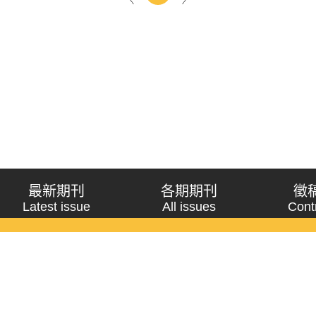
最新期刊
各期期刊
徵
Latest issue
All issues
Cont
《問題與研究》季刊 Wenti Yu Yanjiu
Copyright © 2021 Wenti Yu Yanjiu. All Rights Reserved.
獲「國科會人文社會科學研究中心」補助