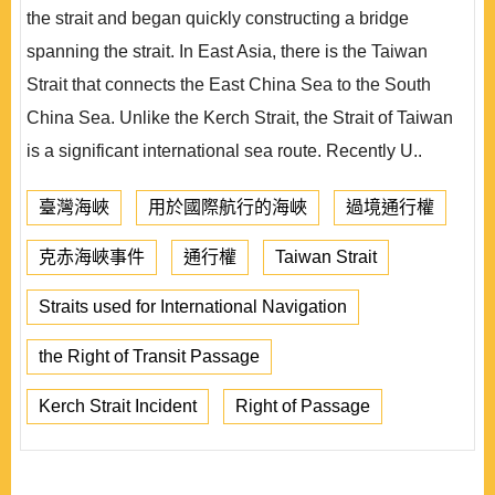
the strait and began quickly constructing a bridge
spanning the strait. In East Asia, there is the Taiwan
Strait that connects the East China Sea to the South
China Sea. Unlike the Kerch Strait, the Strait of Taiwan
is a significant international sea route. Recently U..
臺灣海峽
用於國際航行的海峽
過境通行權
克赤海峽事件
通行權
Taiwan Strait
Straits used for International Navigation
the Right of Transit Passage
Kerch Strait Incident
Right of Passage