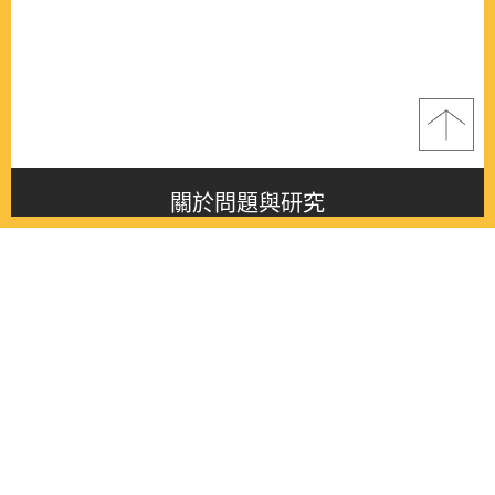
關於問題與研究
About this journal
最新消息
Latest issue
最新期刊
Latest issue
各期期刊
All issues
徵稿啟事