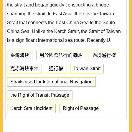
the strait and began quickly constructing a bridge
spanning the strait. In East Asia, there is the Taiwan
Strait that connects the East China Sea to the South
China Sea. Unlike the Kerch Strait, the Strait of Taiwan
is a significant international sea route. Recently U..
臺灣海峽
用於國際航行的海峽
過境通行權
克赤海峽事件
通行權
Taiwan Strait
Straits used for International Navigation
the Right of Transit Passage
Kerch Strait Incident
Right of Passage