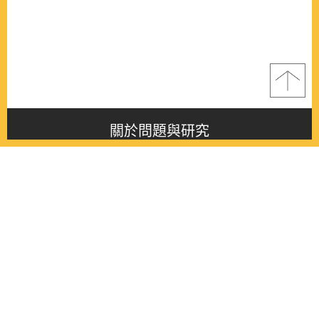
關於問題與研究
About this journal
最新消息
Latest issue
最新期刊
Latest issue
各期期刊
All issues
徵稿啟事