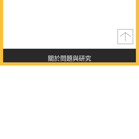
關於問題與研究
About this journal
最新消息
Latest issue
最新期刊
Latest issue
各期期刊
All issues