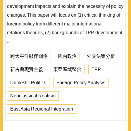
development impacts and explain the necessity of policy
changes. This paper will focus on (1) critical thinking of
foreign policy from different major international
relations theories, (2) backgrounds of TPP development
..
跨太平洋夥伴關係
國內政治
外交決策分析
新古典現實主義
東亞區域整合
TPP
Domestic Politics
Foreign Policy Analysis
Neoclassical Realism
East Asia Regional Integration