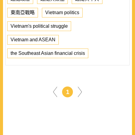
東南亞戰略
Vietnam politics
Vietnam's political struggle
Vietnam and ASEAN
the Southeast Asian financial crisis
1