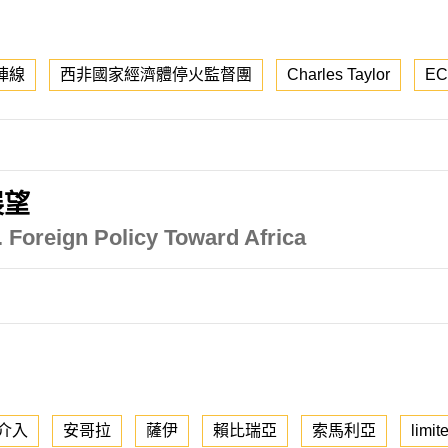
陣線
西非國家經濟體停火監督團
Charles Taylor
E
展望
 Foreign Policy Toward Africa
介入
安哥拉
薩伊
賴比瑞亞
索馬利亞
limi