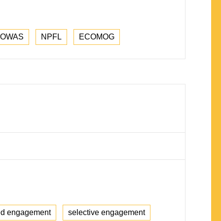
COWAS
NPFL
ECOMOG
ted engagement
selective engagement