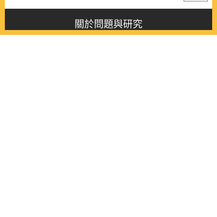
關於問題與研究
About this journal
最新消息
Latest issue
最新期刊
Latest issue
各期期刊
All issues
徵稿啟事
Contribution
聯絡我們
Contact
《問題與研究》季刊 Wenti Yu Yanjiu