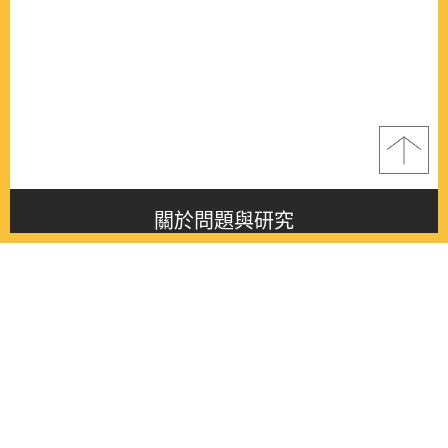
關於問題與研究
About this journal
最新消息
Latest issue
最新期刊
Latest issue
各期期刊
All issues