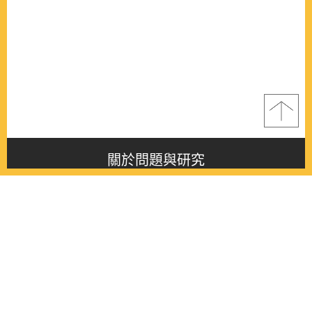
關於問題與研究
About this journal
最新消息
Latest issue
最新期刊
Latest issue
各期期刊
All issues