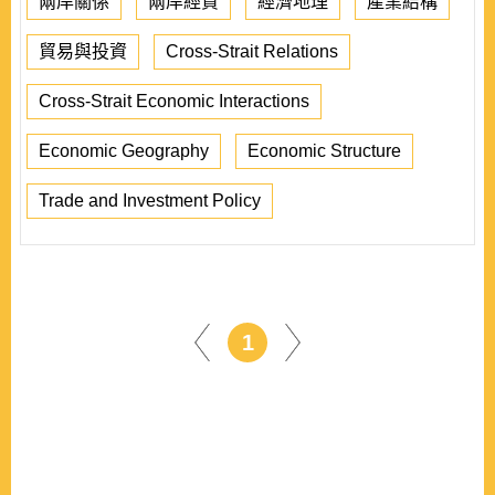
兩岸關係
兩岸經貿
經濟地理
產業結構
貿易與投資
Cross-Strait Relations
Cross-Strait Economic Interactions
Economic Geography
Economic Structure
Trade and Investment Policy
1