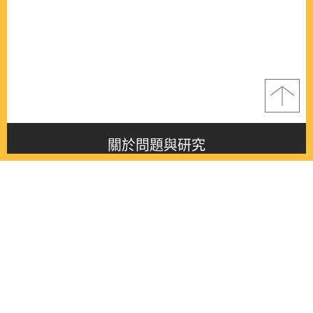
關於問題與研究
About this journal
最新消息
Latest issue
最新期刊
Latest issue
各期期刊
All issues