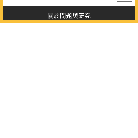
關於問題與研究
About this journal
最新消息
Latest issue
最新期刊
Latest issue
各期期刊
All issues
徵稿啟事
Contribution
聯絡我們
Contact
《問題與研究》季刊 Wenti Yu Yanjiu