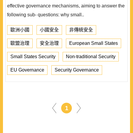
effective governance mechanisms, aiming to answer the
following sub- questions: why small..
歐洲小國
小國安全
非傳統安全
歐盟治理
安全治理
European Small States
Small States Security
Non-traditional Security
EU Governance
Security Governance
1