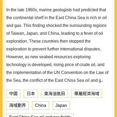
In the late 1960s, marine geologists had predicted that
the continental shelf in the East China Sea is rich in oil
and gas. This finding shocked the surrounding regions
of Taiwan, Japan, and China, leading to a fever of oil
exploration. These countries then stopped the
exploration to prevent further international disputes.
However, as new seabed resources exploring
technology is developed, rising price of crude oil, and
the implementation of the UN Convention on the Law of
the Sea, the conflict of the East China Sea oil and g..
中國
日本
東海油氣田
專屬經濟海域
海域劃界
China
Japan