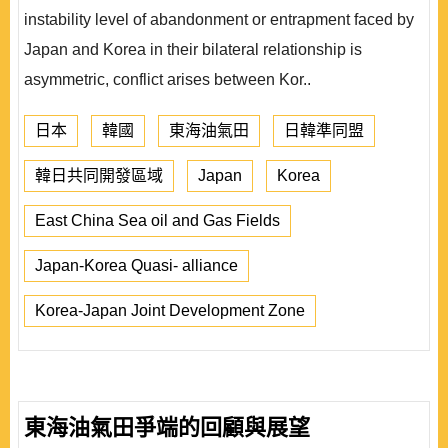
instability level of abandonment or entrapment faced by
Japan and Korea in their bilateral relationship is
asymmetric, conflict arises between Kor..
日本
韓國
東海油氣田
日韓準同盟
韓日共同開發區域
Japan
Korea
East China Sea oil and Gas Fields
Japan-Korea Quasi- alliance
Korea-Japan Joint Development Zone
東海油氣田爭端的回顧與展望