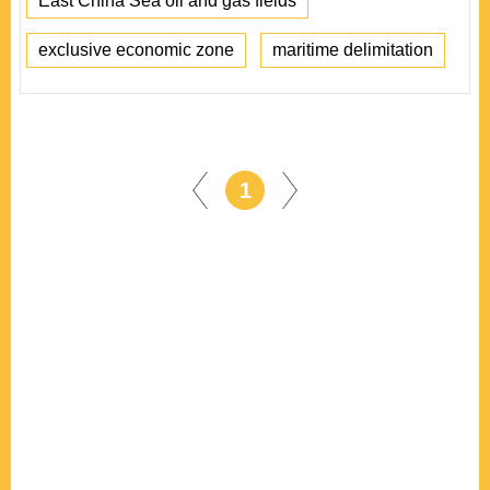
East China Sea oil and gas fields
exclusive economic zone
maritime delimitation
1