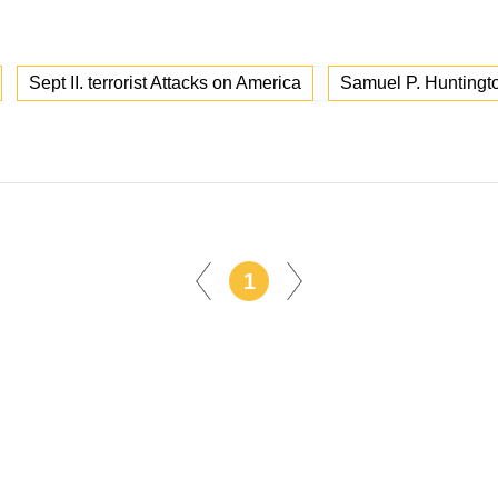
Sept II. terrorist Attacks on America
Samuel P. Huntingt
1