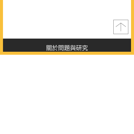
關於問題與研究
About this journal
最新消息
Latest issue
最新期刊
Latest issue
各期期刊
All issues
徵稿啟事
Contribution