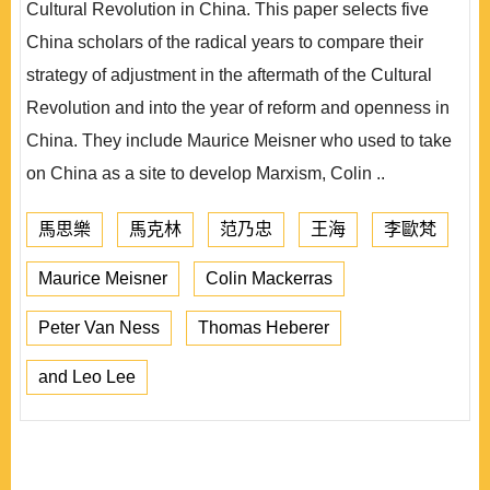
Cultural Revolution in China. This paper selects five
China scholars of the radical years to compare their
strategy of adjustment in the aftermath of the Cultural
Revolution and into the year of reform and openness in
China. They include Maurice Meisner who used to take
on China as a site to develop Marxism, Colin ..
馬思樂
馬克林
范乃忠
王海
李歐梵
Maurice Meisner
Colin Mackerras
Peter Van Ness
Thomas Heberer
and Leo Lee