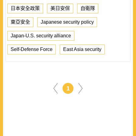
日本安全政策
美日安保
自衛隊
東亞安全
Japanese security policy
Japan-U.S. security alliance
Self-Defense Force
East Asia security
1