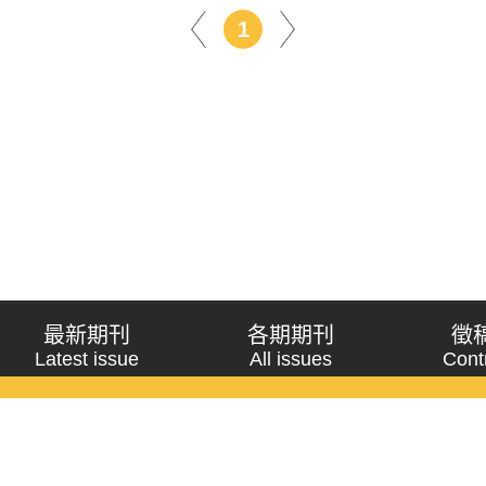
1
最新期刊
各期期刊
徵
Latest issue
All issues
Cont
《問題與研究》季刊 Wenti Yu Yanjiu
Copyright © 2021 Wenti Yu Yanjiu. All Rights Reserved.