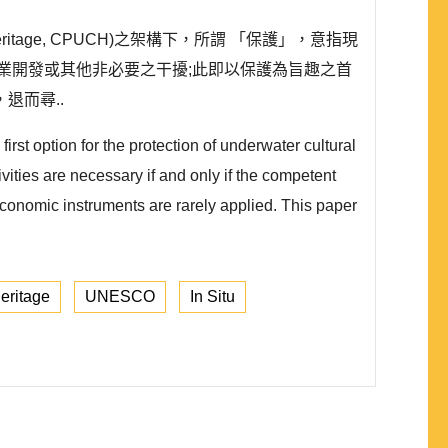
al Heritage, CPUCH)之架構下，所謂 「保護」，意指現
商業開發或其他非必要之干擾;此即以保護為旨趣之首
退而尋..
st option for the protection of underwater cultural
vities are necessary if and only if the competent
 economic instruments are rarely applied. This paper
eritage
UNESCO
In Situ