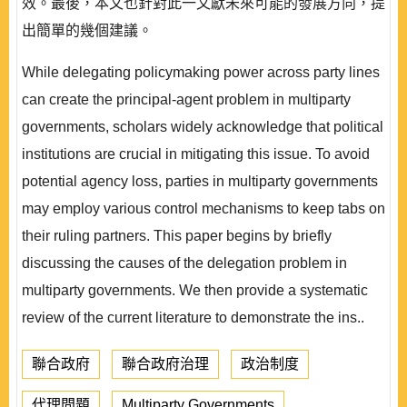
效。最後，本文也針對此一文獻未來可能的發展方向，提
出簡單的幾個建議。
While delegating policymaking power across party lines
can create the principal-agent problem in multiparty
governments, scholars widely acknowledge that political
institutions are crucial in mitigating this issue. To avoid
potential agency loss, parties in multiparty governments
may employ various control mechanisms to keep tabs on
their ruling partners. This paper begins by briefly
discussing the causes of the delegation problem in
multiparty governments. We then provide a systematic
review of the current literature to demonstrate the ins..
聯合政府
聯合政府治理
政治制度
代理問題
Multiparty Governments