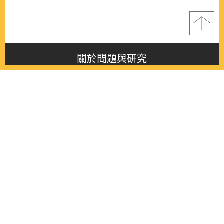
關於問題與研究
About this journal
最新消息
Latest issue
最新期刊
Latest issue
各期期刊
All issues
徵稿啟事
Contribution
聯絡我們