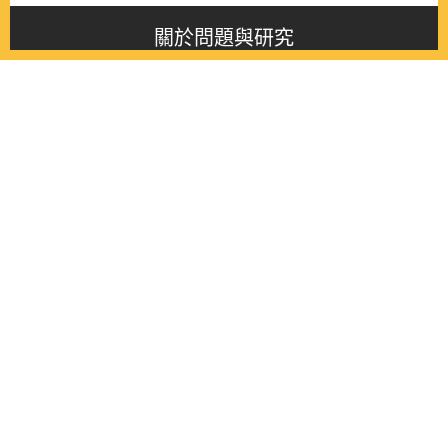
關於問題與研究
About this journal
最新消息
Latest issue
最新期刊
Latest issue
各期期刊
All issues
徵稿啟事
Contribution
聯絡我們
Contact
《問題與研究》季刊 Wenti Yu Yanjiu
Copyright © 2021 Wenti Yu Yanjiu. All Rights Reserved.