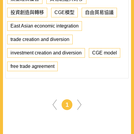
投資創造與轉移
CGE模型
自由貿易協議
East Asian economic integration
trade creation and diversion
investment creation and diversion
CGE model
free trade agreement
1