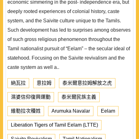
economic simmering in the post- independence era, but
deeply rooted experiences of colonial history, caste
system, and the Saivite culture unique to the Tamils.
Such development has led to surprises among observes
of such gross religious phenomenon throughout the
Tamil nationalist pursuit of “Eelam” – the secular ideal of
statehood. Focusing on the Saivite revivalism and the
caste system as well a..
納瓦拉
意拉姆
泰米爾意拉姆解放之虎
濕婆信仰復興運動
泰米爾民族主義
維勒拉次種姓
Arumuka Navalar
Eelam
Liberation Tigers of Tamil Eelam (LTTE)
Saivite Revivalism
Tamil Nationalism