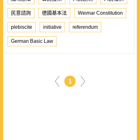
民意諮詢
德國基本法
Weimar Constitution
plebiscite
initiative
referendum
German Basic Law
1