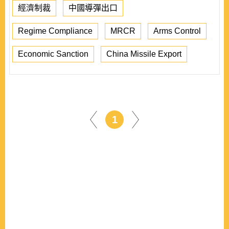
經濟制裁
中國導彈出口
Regime Compliance
MRCR
Arms Control
Economic Sanction
China Missile Export
1