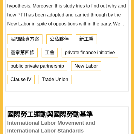
hypothesis. Moreover, this study tries to find out why and
how PFI has been adopted and carried through by the
New Labor in spite of oppositions within the party. We ..
民間融資方案
公私夥伴
新工黨
黨章第四條
工會
private finance initiative
public private partnership
New Labor
Clause IV
Trade Union
國際勞工運動與國際勞動基準
International Labor Movement and
International Labor Standards