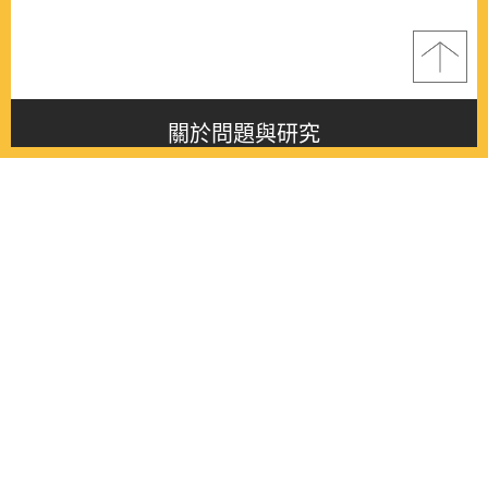
關於問題與研究
About this journal
最新消息
Latest issue
最新期刊
Latest issue
各期期刊
All issues
徵稿啟事
Contribution